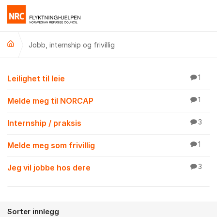
Gå til innhold
Jobb, internship og frivillig
Jobb, internship og fri
Leilighet til leie
1
Melde meg til NORCAP
1
Internship / praksis
3
Melde meg som frivillig
1
Jeg vil jobbe hos dere
3
Sorter innlegg