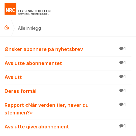
Gå til innhold
Alle innlegg
Alle innlegg
Ønsker abonnere på nyhetsbrev
1
Avslutte abonnementet
1
Avslutt
1
Deres formål
1
Rapport «Når verden tier, hever du
1
stemmen?»
Avslutte giverabonnement
1