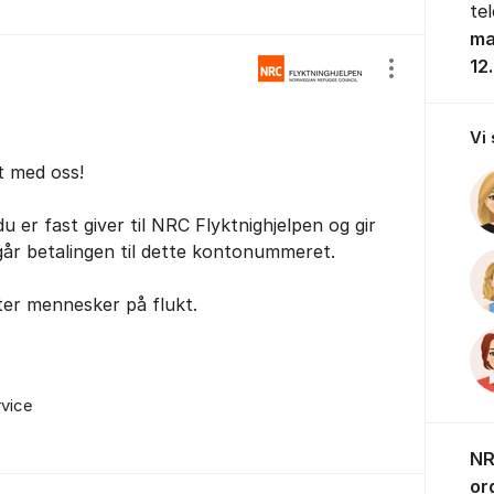
te
ma
12
Vis/skjul inns
Vi
t med oss!
u er fast giver til NRC Flyktnighjelpen og gir
,går betalingen til dette kontonummeret.
ter mennesker på flukt.
rvice
NR
or