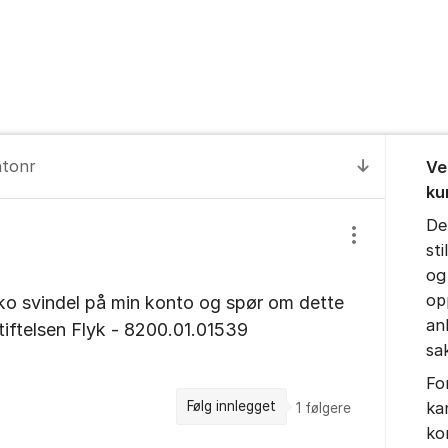
Om for
tonr
Ve
Til senest
ku
De
Vis/skjul inns
st
og
op
ko svindel på min konto og spør om dette
anl
iftelsen Flyk - 8200.01.01539
sa
Fo
Følg innlegget
ka
1
følgere
ko