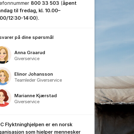
lefonnummer
800 33 503
(
åpent
ndag til fredag, kl. 10.00–
.00/12:30-14:00
).
tillinger for innlegg/kommentarer
 svarer på dine spørsmål
Anna Graarud
Giverservice
Elinor Johansson
Teamleder Giverservice
Marianne Kjærstad
Giverservice
C Flyktninghjelpen er en norsk
ganisasjon som hjelper mennesker