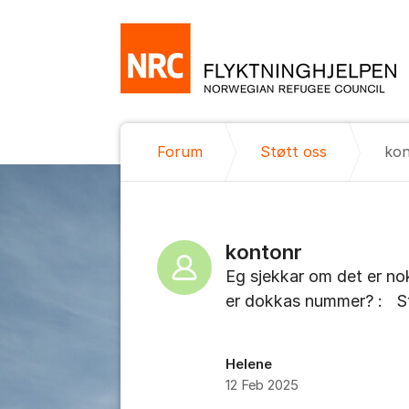
Gå til innhold
Forum
Støtt oss
kon
kontonr
Eg sjekkar om det er no
er dokkas nummer? : St
Helene
12 Feb 2025