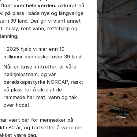
 flukt over hele verden.
Akkurat nå
 vi på plass i både nye og langvarige
ser i 39 land. Der gir vi blant annet
t, husly, rent vann, rettshjelp og
danning.
I 2025 hjalp vi mer enn 10
millioner mennesker over 39 land.
Når en krise inntreffer, er våre
nødhjelpsteam, og vår
beredskapsstyrke NORCAP, raskt
på plass for å sikre at de
rammede har mat, vann og tak
over hodet.
 har vært der for mennesker på
ukt i 80 år, og fortsetter å være der
takket være deg.