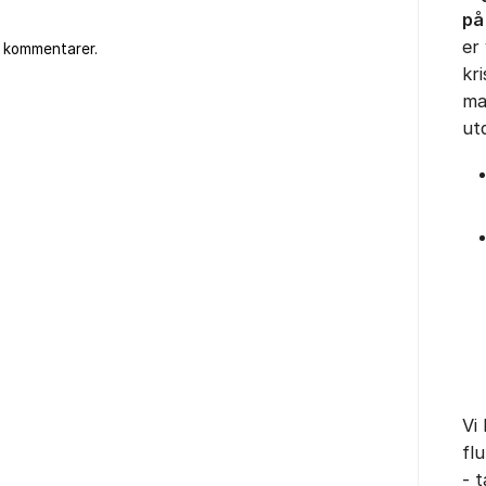
på
er
e kommentarer.
kri
ma
ut
Vi
fl
- 