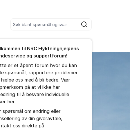
Søk blant alle innlegg
Søk
umet
lkommen til NRC Flyktninghjelpens
e kommentar
ndeservice og supportforum!
tte er et åpent forum hvor du kan
tillinger for innlegg/kommentarer
ille spørsmål, rapportere problemer
 hjelpe oss med å bli bedre. Vær
pmerksom på at vi ikke har
edning til å besvare individuelle
ker her.
r spørsmål om endring eller
nsellering av din giveravtale,
ntakt oss direkte på