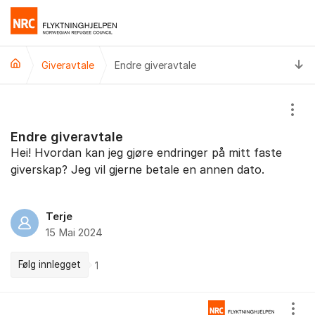
Gå til innhold
Ti
Giveravtale
Endre giveravtale
Vis/
Endre giveravtale
Hei! Hvordan kan jeg gjøre endringer på mitt faste
giverskap? Jeg vil gjerne betale en annen dato.
Terje
15 Mai 2024
Følg innlegget
1
Kommentarer
Vis/