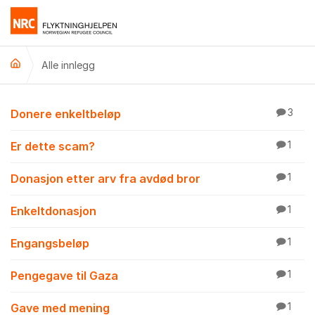
Gå til innhold
Alle innlegg
Alle innlegg
Donere enkeltbeløp
3
Er dette scam?
1
Donasjon etter arv fra avdød bror
1
Enkeltdonasjon
1
Engangsbeløp
1
Pengegave til Gaza
1
Gave med mening
1